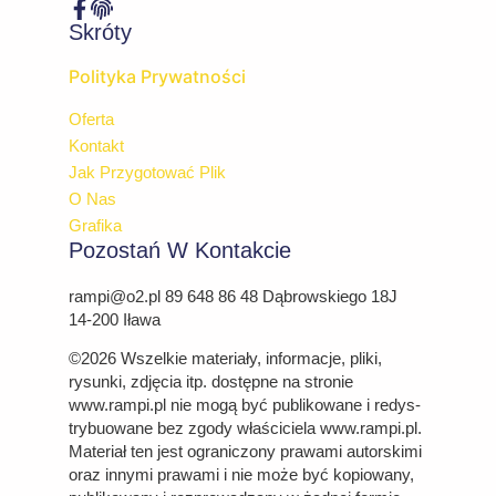
Skróty
Polityka Prywatności
Oferta
Kontakt
Jak Przygotować Plik
O Nas
Grafika
Pozostań W Kontakcie
rampi@o2.pl 89 648 86 48 Dąbrowskiego 18J
14-200 Iława
©2026 Wszelkie materiały, informacje, pliki,
rysunki, zdjęcia itp. dostępne na stro­nie
www.rampi.pl nie mogą być publikowane i re­dys­
try­bu­owa­ne bez zgo­dy właś­ci­cie­la www.rampi.pl.
Ma­te­riał ten jest ograniczony prawami autorskimi
oraz innymi prawami i nie może być kopiowany,